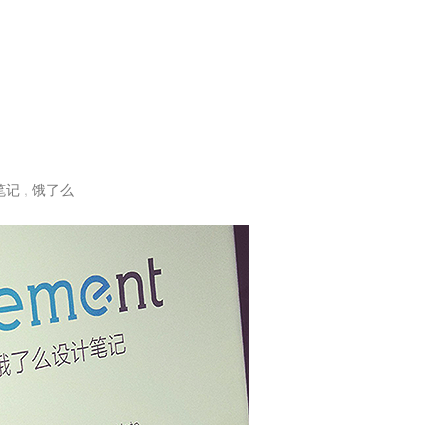
笔记
,
饿了么