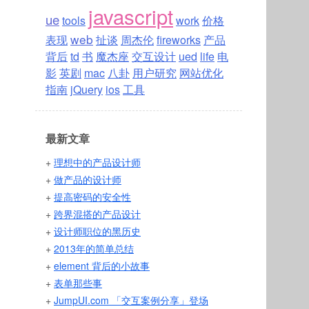
javascript
ue
tools
work
价格
web
表现
扯谈
周杰伦
fireworks
产品
背后
td
书
魔杰座
交互设计
ued
life
电
影
英剧
mac
八卦
用户研究
网站优化
指南
jQuery
ios
工具
最新文章
+
理想中的产品设计师
+
做产品的设计师
+
提高密码的安全性
+
跨界混搭的产品设计
+
设计师职位的黑历史
+
2013年的简单总结
+
element 背后的小故事
+
表单那些事
+
JumpUI.com 「交互案例分享」登场