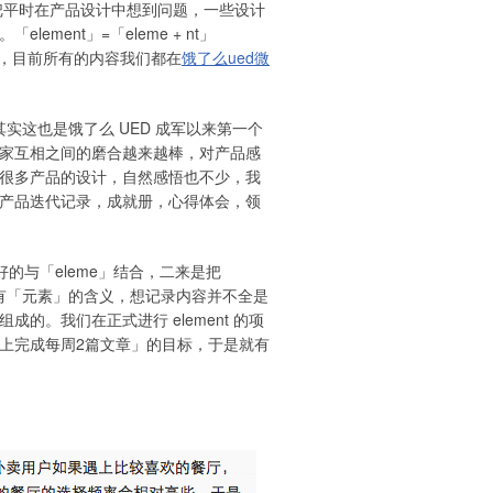
们会把平时在产品设计中想到问题，一些设计
ment」=「eleme + nt」
 Note」，目前所有的内容我们都在
饿了么ued微
，其实这也是饿了么 UED 成军以来第一个
家互相之间的磨合越来越棒，对产品感
很多产品的设计，自然感悟也不少，我
产品迭代记录，成就册，心得体会，领
好的与「eleme」结合，二来是把
，三来还有「元素」的含义，想记录内容并不全是
的。我们在正式进行 element 的项
上完成每周2篇文章」的目标，于是就有