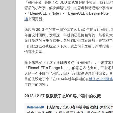
「element」是饿了么 UED 团队发起的小项目，我
背后的小故事，解决问题过程中的思考和笔记都分享出来。「ele
=「ElemeUED + Note」=「ElemeUED’s Design
博
上面更新。
缘起自 2013 年的前一周的饿了么 UED 年度设计回顾
年度设计回顾，发现这一年过的还是挺精彩的，能看到大
设计质感的逐步在提升，各种阅历也都在增加，也完成了
们想把这些都统统记录下来，就当前车之鉴，新手指南，
悟都没关系…
接下来就定下了这个项目的名称「element」，一来非常
「ElemeUED’s Design Note」的意思表达出来
大论一个小细节也可以，因为设计就是通过各种细节元素组成
目前先设定了个「在2014年过年假期前在
饿了么ued微博
了以下的内容：
2013.12.27 谈谈饿了么iOS客户端中的收藏