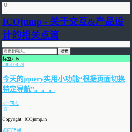
ICOjump - 关于交互&产品设
计的相关点滴
标签› ifs
2008-08-29
今天的jquery实用小功能“根据页面切换
特定导航”。。。
3个回应
Copyright | ICOjump.in
返回顶部